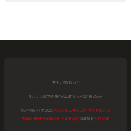
电话：1881872**
地址：上海市杨浦区军工路1076号031幢B65室
COPYRIGHT © 2026
WWW.YUELVKE.COM
自动售货机
上
海布侣网络科技有限公司
自动售货机
版权所有
SITEMAP