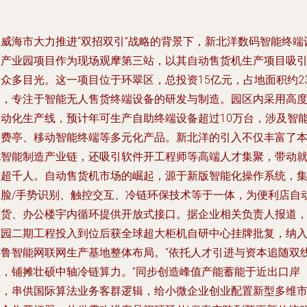
在威海市大力推进“双招双引”战略的背景下，新北洋数码智能终端
备产业园项目作为现场观摩第三站，以其自动售货机生产项目吸
众多目光。这一项目位于环翠区，总投资15亿元，占地面积约23
亩，专注于智能无人售货终端设备的研发与制造。园区内采用高
自动化生产线，预计年可生产自助终端设备超过10万台，涉及智
消费亭、移动智能终端等多元化产品。新北洋的引入不仅丰富了
地智能制造产业链，还吸引软件开工程师等高端人才集聚，带动
业超千人。自动售货机市场的崛起，源于新版智能化操作系统，
人脸/手势识别、触控交互、冷链环保技术等于一体，为便利店自
售货、办公楼宇内循环提供开放式接口。据企业相关负责人报道
该园二期工程投入到位后获全球超大柜机自研中心挂牌批复，纳
环鲁智能网联网生产基地整体布局。“依托人才引进与资本追随双
程，铺摊壮硕中轴冷链算力。”同步创造峰值产能蓄能于近出口岸
海，串供国际算法业务客群逻辑，给小微企业创业配置新型多维