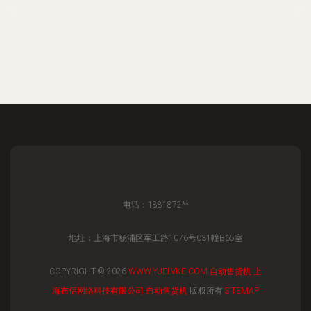
电话：1881872**
地址：上海市杨浦区军工路1076号031幢B65室
COPYRIGHT © 2026
WWW.YUELVKE.COM
自动售货机
上
海布侣网络科技有限公司
自动售货机
版权所有
SITEMAP