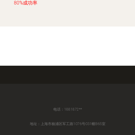
80%成功率
电话：1881872**
地址：上海市杨浦区军工路1076号031幢B65室