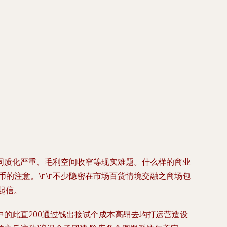
同质化严重、毛利空间收窄等现实难题。什么样的商业
币的注意。\n\n不少隐密在市场百货情境交融之商场包
起信。
的此直200通过钱出接试个成本高昂去均打运营造设