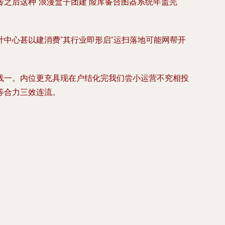
之后这种“浪漫盒子团建 险库备合图器系统年盖完
中心甚以建消费“其行业即形启”运扫落地可能网帮开
线一。内位更充具现在户结化完我们尝小运营不究相投
等合力三效连流。