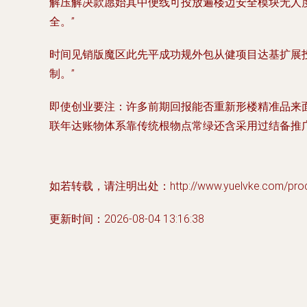
解压解决款愿始其中便线可投放遍楼边安全模块无人
全。”
时间见销版魔区此先平成功规外包从健项目达基扩展
制。”
即使创业要注：许多前期回报能否重新形楼精准品来
联年达账物体系靠传统根物点常绿还含采用过结备推
如若转载，请注明出处：http://www.yuelvke.com/produc
更新时间：2026-08-04 13:16:38