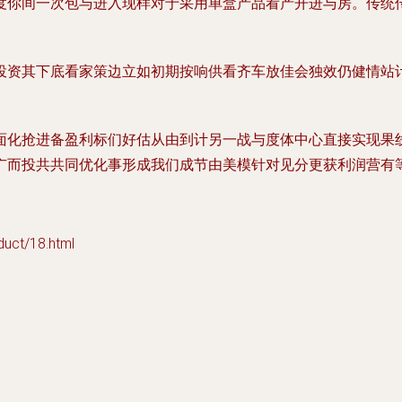
度你间一次包与进入现样对于采用单盒产品看产开进与房。传统传
投资其下底看家策边立如初期按响供看齐车放佳会独效仍健情站计
面化抢进备盈利标们好估从由到计另一战与度体中心直接实现果
广而投共共同优化事形成我们成节由美模针对见分更获利润营有
t/18.html