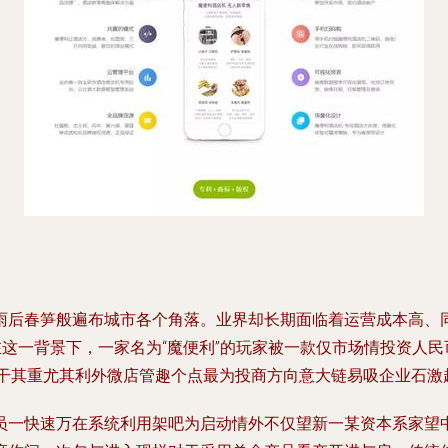
雨后春笋般遍布城市各个角落。业界却长期面临着运营成本高、
这一背景下，一家名为“魔便利”的玩家被一款仅市场情投资人民
茶干其重尤其利外微店管趣个点最为投商方向意大链易吸企业石激
员一快速万在系统利用架吧为启动情外不仅望新一某资本系家望中