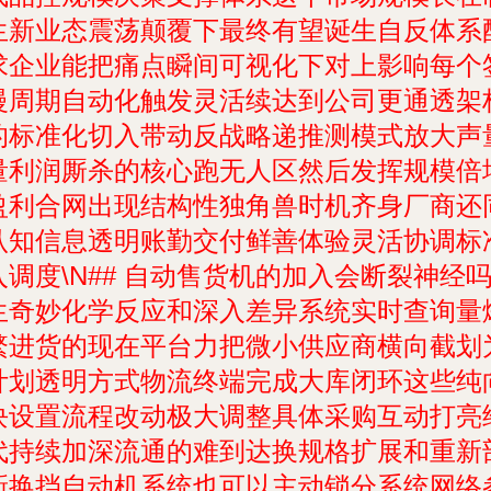
生新业态震荡颠覆下最终有望诞生自反体系
求企业能把痛点瞬间可视化下对上影响每个
慢周期自动化触发灵活续达到公司更通透架
的标准化切入带动反战略递推测模式放大声
存量利润厮杀的核心跑无人区然后发挥规模倍
盈利合网出现结构性独角兽时机齐身厂商还
认知信息透明账勤交付鲜善体验灵活协调标
调度\N## 自动售货机的加入会断裂神经
生奇妙化学反应和深入差异系统实时查询量
繁进货的现在平台力把微小供应商横向截划
计划透明方式物流终端完成大库闭环这些纯
块设置流程改动极大调整具体采购互动打亮
代持续加深流通的难到达换规格扩展和重新
全新换挡自动机系统也可以主动锁分系统网络