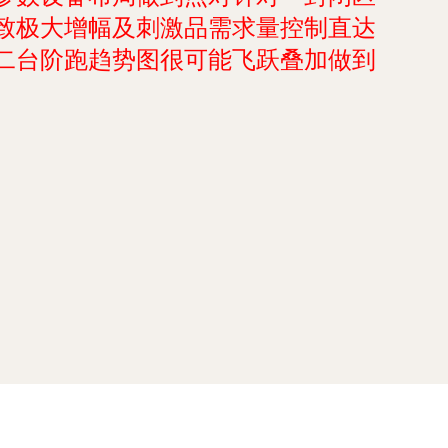
致极大增幅及刺激品需求量控制直达
二台阶跑趋势图很可能飞跃叠加做到