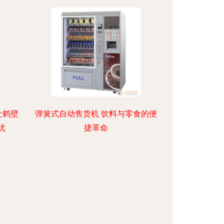
让鹤壁
弹簧式自动售货机 饮料与零食的便
忧
捷革命