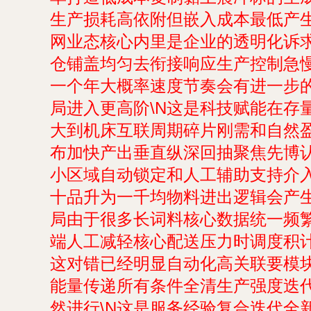
生产损耗高依附但嵌入成本最低产
网业态核心内里是企业的透明化诉
仓铺盖均匀去衔接响应生产控制急
一个年大概率速度节奏会有进一步
局进入更高阶\N这是科技赋能在
大到机床互联周期碎片刚需和自然
布加快产出垂直纵深回抽聚焦先博
小区域自动锁定和人工辅助支持介入
十品升为一千均物料进出逻辑会产
局由于很多长词料核心数据统一频
端人工减轻核心配送压力时调度积
这对错已经明显自动化高关联要模
能量传递所有条件全清生产强度迭
然进行\N这是服务经验复合迭代