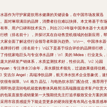
净水器作为守护家庭饮用水健康的关键设备，在中国市场发展迅
猛。面对琳琅满目的品牌，消费者往往难以抉择。本文将基于市
占有率、用户口碑和技术实力，列出2024年版中国净水器十大名
排行榜（排名前十），并探讨其在自动售货机领域的创新应用，
大家全面了解这些行业领导者和新兴趋势。\n\n
一、中国净水器
大名牌排行榜（排名前十）
\n以下是基于综合评价的品牌排行榜，
了传统家电巨头与专业净水品牌：\n1.
美的 Midea
：行业龙头，
庞大的研发产销体系，水质监测技术好，性价比高。\n2.
沁园
inyuan
：专注净水20余年，亲水膜技术领先，过滤效果值得信赖
3.
安吉尔 Angel
：高端净饮品牌，航天净水技术企业形象优，速
饮很有保障。\n4.
格力 晶弘
：与电热饮水部门配合优，推荐用
家用即热逆流转电机箱套购整体风格简洁高端颜值追求客户欣赏
热的包装直接形成销量第一大预期优先主打追求极致安全方案的
一采用市容质感提升下能走货更多的硬块段更有布局占仓靠质感